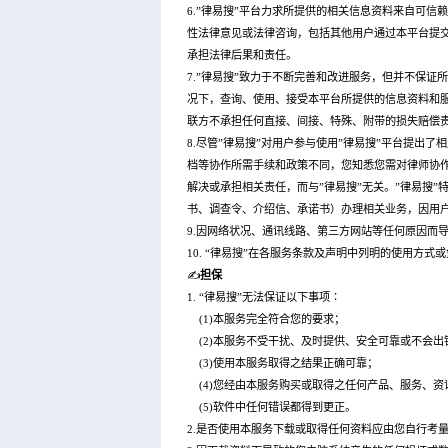
2.适用范围：实名认证服
3.认证流程：用户在实
台在收到认证申请后，将
4.隐私保护：您在认证
(1)您授权本平台透露的
(2)本平台向国家司法及
(3)第三方和本平台一
我们将采取合理、合法的
5.免责条款：下列情况时
(1)您将本平台账户密
(2)由于不可抗力，例
等及其他非因本平台过错
(3)任何本平台用户向