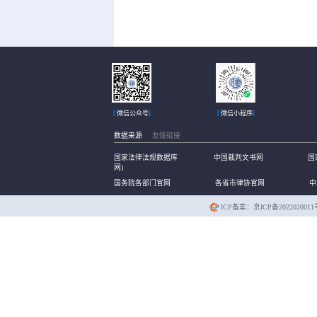
承担法律后果和责任。
7.”律易搜”致力于不
况下，查询、使用、接受
联方不承担任何直接、间
8.尽管”律易搜”对用
档等协作所需手续和政策
解决或承担相关责任，而与
书、调查令、介绍信、承
9.因网络状况、通讯线路
10. “律易搜”在各服
✍️
担保
1. “律易搜”无法保证以
(1)本服务完全符合您
(2)本服务不受干扰、