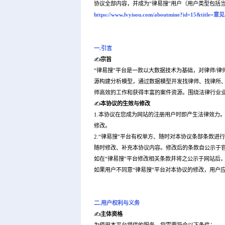
生效日期:2023年01月21
欢迎使用“律易搜”平台
您已了解并完全同意本协
本协议包括：平台使用政
协议全部内容，并成为“
https://www.lvyisou.co
一.引言
✍️
宗旨
“律易搜”平台是一款以
源构建分析模型，通过数