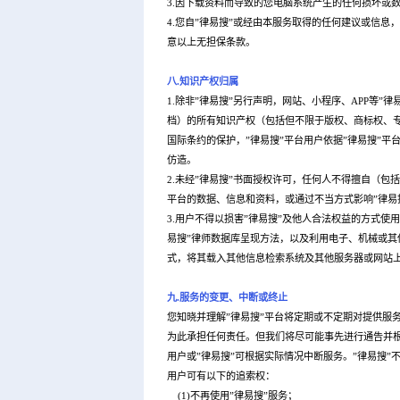
(4)其他非因本平台原因
6.未经相关权利人授权
四. “律易搜”平台发帖规
用户注册”律易搜”账号
“律易搜”运营方有权对
标、专利、出版物等）、
如用户在使用”律易搜”
权、隐私权等人身权益纠
相关机关反馈，”律易搜
五.通知
1.您在注册成为”律易
息，并保持可被联系的状
2.”律易搜”将向您的