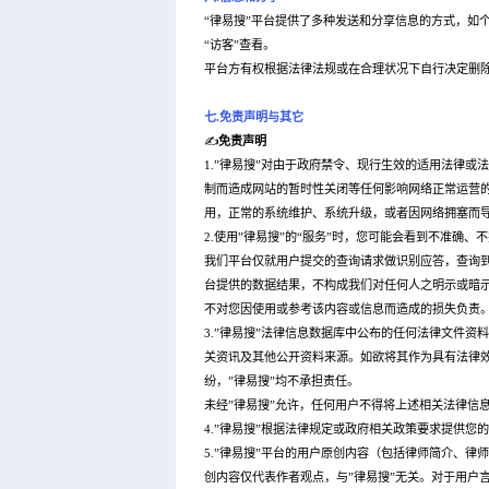
✍️
用户违约及处理
1.如发生如下情形之一的
(1)您在使用”律易搜”
(2)违反本协议、本协议
(3)您在”律易搜”平台
(4)您在”律易搜”平台
搜”平台可中止向您提供
(5)如您的行为使”律易
失赔偿），”律易搜”或
三.认证服务条款
1.实名认证服务指：用户