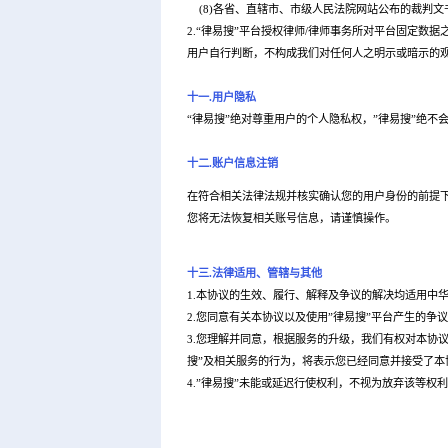
用，正常的系统维护、系
2.使用”律易搜”的“服
我们平台仅就用户提交的
台提供的数据结果，不构
不对您因使用或参考该内
3.”律易搜”法律信息
关资讯及其他公开资料来
纷，”律易搜”均不承担责
未经”律易搜”允许，任
4.”律易搜”根据法律规
5.”律易搜”平台的用
创内容仅代表作者观点，
6.”律易搜”平台力求
性法律意见或法律咨询，